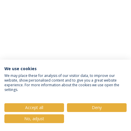
We use cookies
Política de Privacidade
Termos e Condições
We may place these for analysis of our visitor data, to improve our
website, show personalised content and to give you a great website
Direitos do Titular dos Dados
experience. For more information about the cookies we use open the
settings.
Accept all
Deny
© 2026 Universidade Católica Portuguesa
No, adjust