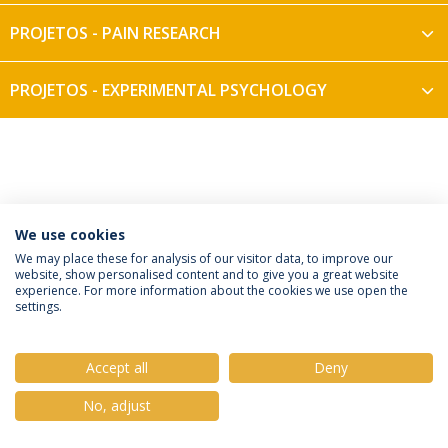
PROJETOS - PAIN RESEARCH
PROJETOS - EXPERIMENTAL PSYCHOLOGY
We use cookies
Política de Privacidade
Termos e Condições
We may place these for analysis of our visitor data, to improve our
website, show personalised content and to give you a great website
Direitos do Titular dos Dados
experience. For more information about the cookies we use open the
settings.
Accept all
Deny
© 2026 Universidade Católica Portuguesa
No, adjust