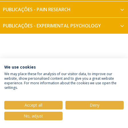
PUBLICAÇÕES - PAIN RESEARCH
PUBLICAÇÕES - EXPERIMENTAL PSYCHOLOGY
We use cookies
Política de Privacidade
Termos e Condições
We may place these for analysis of our visitor data, to improve our
website, show personalised content and to give you a great website
Direitos do Titular dos Dados
experience. For more information about the cookies we use open the
settings.
Accept all
Deny
© 2026 Universidade Católica Portuguesa
No, adjust