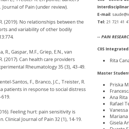
Eventos
. Journal of Pain (under review).
Interdisciplin
Projetos desenvolvidos
C
E-mail
: saude@ic
. (2019). No relationships between the
Tel:
21 721 41 4
orts and variability of other bodily
13:774.
-- PAIN RESEAR
CIIS Integrate
pa, R., Gaspar, M.F., Griep, E.N., van
, R. (2017). Can health care providers
Rita Can
Experimental Rheumatology 35 (3), 43-49.
Master Studen
ntel-Santos, F., Branco, J.C., Treister, R.
Priska M
a patients in response to social distress
Francesc
-619.
Ana Rita
Rafael 
Vanessa
6). Feeling hurt: pain sensitivity is
Mariana
 Clinical Journal of Pain 32 (1), 14-19.
Gisela A