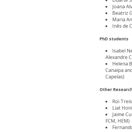
Duarte 
Joana Al
Beatriz 
Maria A
Inês de 
PhD students
Isabel N
Alexandre C
Helena Br
Canaipa an
Capelas)
Other Research
Roi Treis
Liat Hon
Jaime C
FCM, HEM)
Fernando