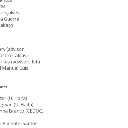
Santos
ves
Gonçalves
na Guerra
Cabaço
ery (advisor
astro Caldas)
ites (advisors Rita
d Manuel Luís
ers:
ter (U. Haifa)
igman (U. Haifa)
unha Branco (CEDOC,
 Pimentel Santos