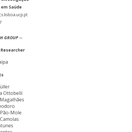
ar em Saúde
ontactos
s.lisboa.ucp.pt
7
CH GROUP --
d Researcher
aipa
ts
üller
a Ottobelli
 Magalhães
Teodoro
 Pão-Mole
 Camolas
ntunes