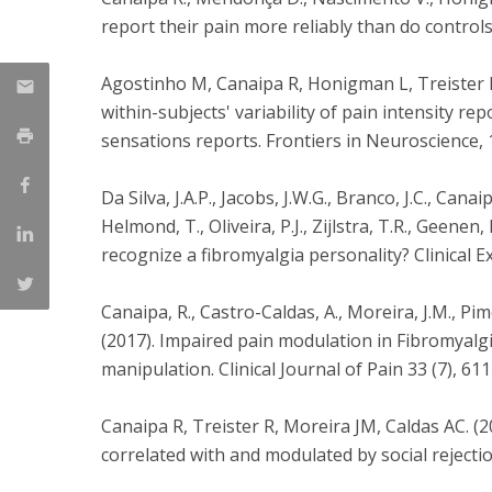
report their pain more reliably than do controls
Agostinho M, Canaipa R, Honigman L, Treister R
within-subjects' variability of pain intensity rep
sensations reports. Frontiers in Neuroscience, 
Da Silva, J.A.P., Jacobs, J.W.G., Branco, J.C., Canai
Helmond, T., Oliveira, P.J., Zijlstra, T.R., Geenen
recognize a fibromyalgia personality? Clinical 
Canaipa, R., Castro-Caldas, A., Moreira, J.M., Pime
(2017). Impaired pain modulation in Fibromyalgi
manipulation. Clinical Journal of Pain 33 (7), 611
Canaipa R, Treister R, Moreira JM, Caldas AC. (201
correlated with and modulated by social rejection.