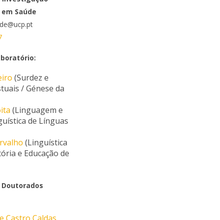
ar em Saúde
ontactos
ede@ucp.pt
7
boratório:
eiro
(Surdez e
tuais / Génese da
)
ita
(Linguagem e
guística de Línguas
rvalho
(Linguística
tória e Educação de
s Doutorados
e Castro Caldas