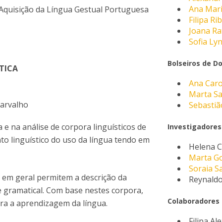
Ana Mar
 Aquisição da Língua Gestual Portuguesa
Filipa Ri
Joana Ra
Sofia Lyn
Bolseiros de D
TICA
Ana Caro
Marta S
Carvalho
Sebastiã
 e na análise de corpora linguísticos de
Investigadores
to linguístico do uso da língua tendo em
Helena 
Marta G
Soraia 
s em geral permitem a descrição da
Reynald
e gramatical. Com base nestes corpora,
Colaboradores
ara a aprendizagem da língua.
Filipa A