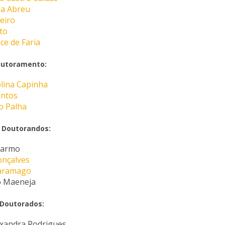
ia Abreu
beiro
to
ce de Faria
outoramento:
lina Capinha
antos
o Palha
 Doutorandos:
Carmo
onçalves
Saramago
o Maeneja
 Doutorados:
lexandra Rodrigues