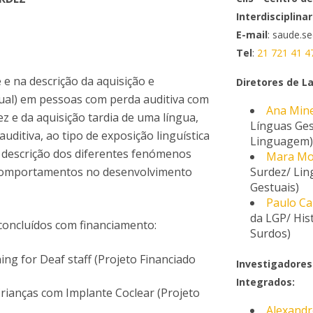
Eventos
Interdisciplin
Projetos desenvolvidos
C
E-mail
: saude.s
Tel
:
21 721 41 4
 e na descrição da aquisição e
Diretores de La
ual) em pessoas com perda auditiva com
Ana Min
ez e da aquisição tardia de uma língua,
Línguas Ges
ditiva, ao tipo de exposição linguística
Linguagem
a descrição dos diferentes fenómenos
Mara Mo
de comportamentos no desenvolvimento
Surdez/ Lin
Gestuais)
Paulo Ca
da LGP/ His
 concluídos com financiamento:
Surdos)
ng for Deaf staff (Projeto Financiado
Investigadore
Integrados:
rianças com Implante Coclear (Projeto
Alexandr