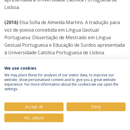
Lisboa.
(2016)
Elsa Sofia de Almeida Martins. A tradução para
voz de poesia concebida em Língua Gestual
Portuguesa. Dissertação de Mestrado em Língua
Gestual Portuguesa e Educação de Surdos apresentada
à Universidade Católica Portuguesa de Lisboa.
(2015)
Vera Lopes Rosa de Oliveira. Capacidade de
We use cookies
nomeação táctil de crianças com 4 e 5 anos de idade
We may place these for analysis of our visitor data, to improve our
website, show personalised content and to give you a great website
nascidas pré-termo. Dissertação Mestrado em
experience. For more information about the cookies we use open the
settings.
Linguística Clínica apresentada à Universidade Católica
Portuguesa de Lisboa.
Accept all
Deny
(2015)
Joana Simões Lopes. Estudo da compreensão
No, adjust
oral semântica de alunos de Português - Língua não-
materna que frequentam o ensino regular. Dissertação