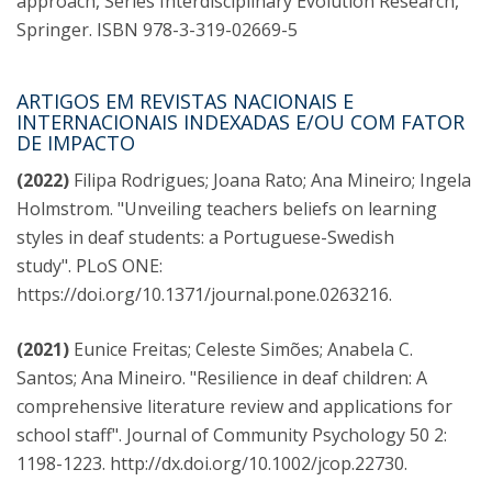
approach, Series Interdisciplinary Evolution Research,
Springer. ISBN 978-3-319-02669-5
ARTIGOS EM REVISTAS NACIONAIS E
INTERNACIONAIS INDEXADAS E/OU COM FATOR
DE IMPACTO
(2022)
Filipa Rodrigues; Joana Rato; Ana Mineiro; Ingela
Holmstrom. "Unveiling teachers beliefs on learning
styles in deaf students: a Portuguese-Swedish
study". PLoS ONE:
https://doi.org/10.1371/journal.pone.0263216.
(2021)
Eunice Freitas; Celeste Simões; Anabela C.
Santos; Ana Mineiro. "Resilience in deaf children: A
comprehensive literature review and applications for
school staff". Journal of Community Psychology 50 2:
1198-1223. http://dx.doi.org/10.1002/jcop.22730.