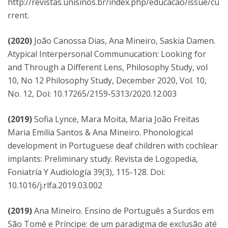
http://revistas.unisinos.br/index.php/educacao/issue/cu
rrent.
(2020)
João Canossa Dias, Ana Mineiro, Saskia Damen.
Atypical Interpersonal Communucation: Looking for
and Through a Different Lens, Philosophy Study, vol
10, No 12 Philosophy Study, December 2020, Vol. 10,
No. 12, Doi: 10.17265/2159-5313/2020.12.003
(2019)
Sofia Lynce, Mara Moita, Maria João Freitas
Maria Emília Santos & Ana Mineiro. Phonological
development in Portuguese deaf children with cochlear
implants: Preliminary study. Revista de Logopedia,
Foniatría Y Audiología 39(3), 115-128. Doi:
10.1016/j.rlfa.2019.03.002
(2019)
Ana Mineiro. Ensino de Português a Surdos em
São Tomé e Príncipe: de um paradigma de exclusão até