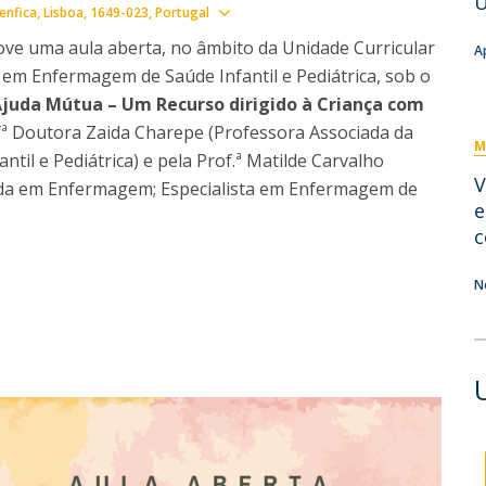
U
Eventos
Show map
nfica, Lisboa
1649-023
Portugal
Projetos desenvolvidos
C
ve uma aula aberta, no âmbito da Unidade Curricular
A
em Enfermagem de Saúde Infantil e Pediátrica, sob o
juda Mútua – Um Recurso dirigido à Criança com
fª Doutora Zaida Charepe (Professora Associada da
M
til e Pediátrica) e pela Prof.ª Matilde Carvalho
V
anda em Enfermagem; Especialista em Enfermagem de
e
c
N