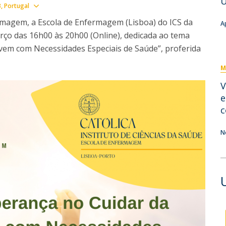
U
Eventos
Show map
3
Portugal
Projetos desenvolvidos
C
agem, a Escola de Enfermagem (Lisboa) do ICS da
A
ço das 16h00 às 20h00 (Online), dedicada ao tema
vem com Necessidades Especiais de Saúde”, proferida
M
V
e
c
N