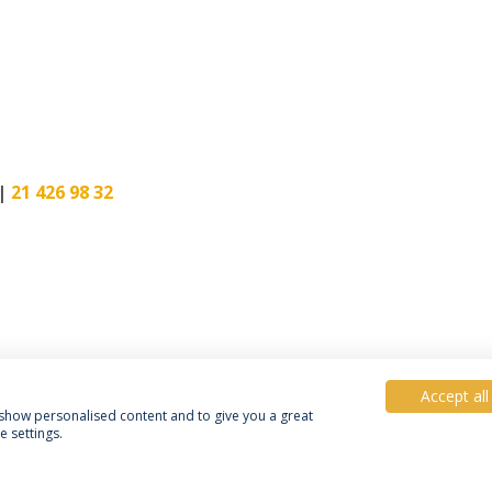
 |
21 426 98 32
Accept all
, show personalised content and to give you a great
 settings.