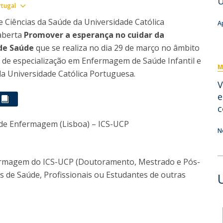
U
Eventos
Show map
rtugal
Projetos desenvolvidos
C
e Ciências da Saúde da Universidade Católica
A
 aberta
Promover a esperança no cuidar da
 de Saúde
que se realiza no dia 29 de março no âmbito
e especialização em Enfermagem de Saúde Infantil e
M
a Universidade Católica Portuguesa.
V
e
c
 de Enfermagem (Lisboa) – ICS-UCP
N
ermagem do ICS-UCP (Doutoramento, Mestrado e Pós-
s de Saúde, Profissionais ou Estudantes de outras