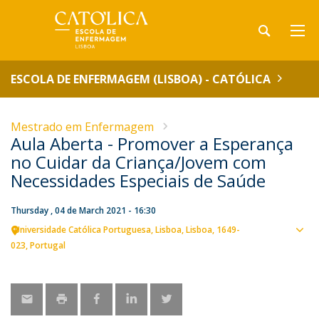
ESCOLA DE ENFERMAGEM (LISBOA) - CATÓLICA
Mestrado em Enfermagem
Aula Aberta - Promover a Esperança
no Cuidar da Criança/Jovem com
Necessidades Especiais de Saúde
Thursday , 04 de March 2021 - 16:30
Universidade Católica Portuguesa
Lisboa
Lisboa
1649-
Sho
023
Portugal
map