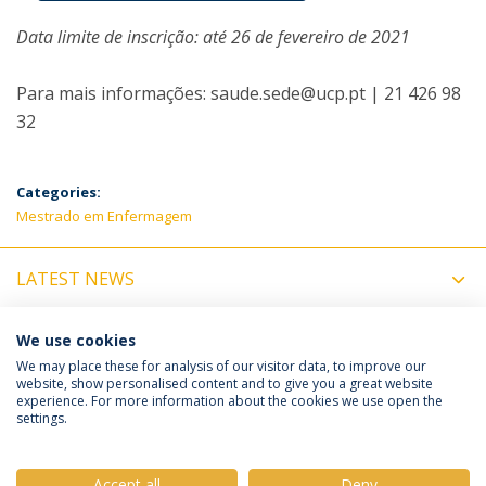
Data limite de inscrição: até 26 de fevereiro de 2021
Para mais informações: saude.sede@ucp.pt | 21 426 98
32
Categories:
Mestrado em Enfermagem
LATEST NEWS
UPCOMING EVENTS
We use cookies
We may place these for analysis of our visitor data, to improve our
website, show personalised content and to give you a great website
experience. For more information about the cookies we use open the
Política de Privacidade
Termos e Condições
settings.
Direitos do Titular dos Dados
Accept all
Deny