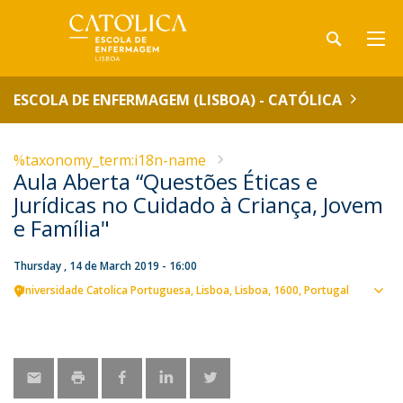
ESCOLA DE ENFERMAGEM (LISBOA) - CATÓLICA
%taxonomy_term:i18n-name
Aula Aberta “Questões Éticas e
Jurídicas no Cuidado à Criança, Jovem
e Família"
Thursday , 14 de March 2019 - 16:00
Universidade Catolica Portuguesa
Lisboa
Lisboa
1600
Portugal
Sho
map