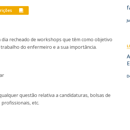
“
Eventos
f
Projetos desenvolvidos
C
crições
J
m dia recheado de workshops que têm como objetivo
L
 trabalho do enfermeiro e a sua importância.
A
E
ar
D
ualquer questão relativa a candidaturas, bolsas de
 profissionais, etc.