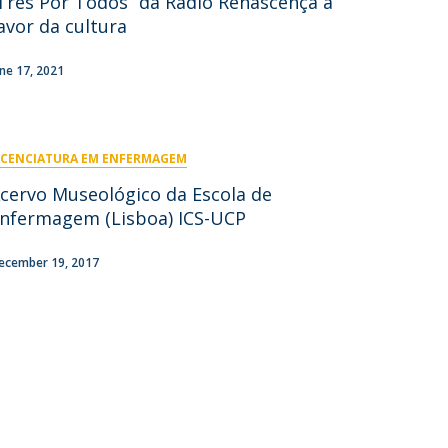
Três Por Todos” da Rádio Renascença a
avor da cultura
ontactos
une 17, 2021
ICENCIATURA EM ENFERMAGEM
cervo Museológico da Escola de
nfermagem (Lisboa) ICS-UCP
ecember 19, 2017