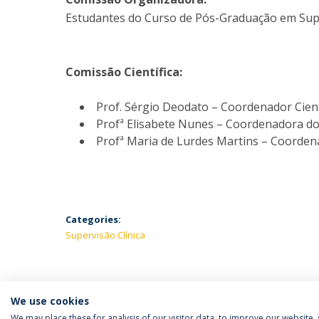
Estudantes do Curso de Pós-Graduação em Sup
Comissão Científica:
Prof. Sérgio Deodato – Coordenador Cien
Profª Elisabete Nunes – Coordenadora d
Profª Maria de Lurdes Martins – Coorde
Categories:
Supervisão Clínica
We use cookies
We may place these for analysis of our visitor data, to improve our website