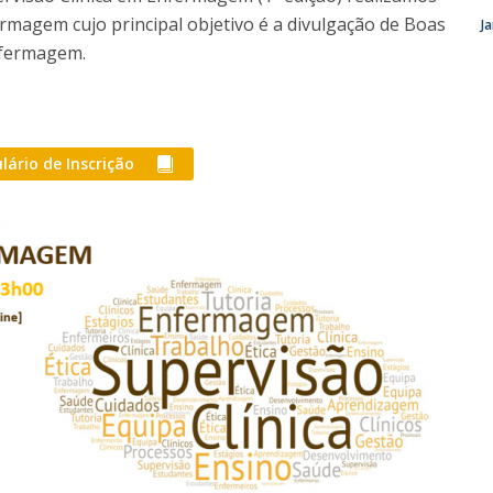
Eventos
rmagem cujo principal objetivo é a divulgação de Boas
J
Projetos desenvolvidos
C
nfermagem.
lário de Inscrição