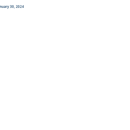
anuary 30, 2024
ontactos