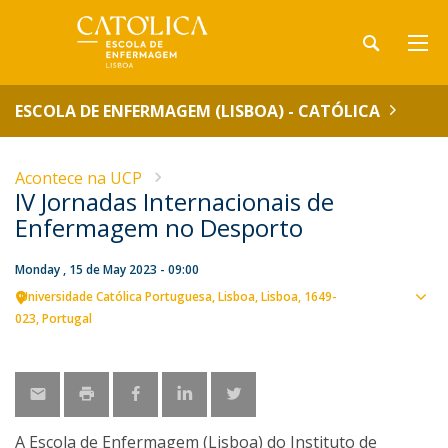
ESCOLA DE ENFERMAGEM (LISBOA) - CATÓLICA
Acontece na UCP
IV Jornadas Internacionais de
Enfermagem no Desporto
Monday , 15 de May 2023 - 09:00
Universidade Católica Portuguesa
Lisboa
Lisboa
1649-
Sho
023
Portugal
map
A Escola de Enfermagem (Lisboa) do Instituto de