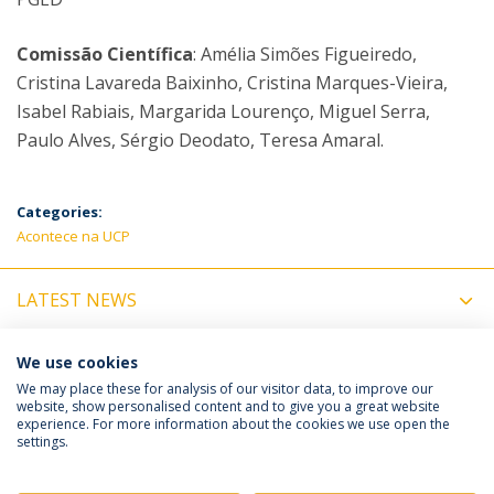
Comissão Científica
: Amélia Simões Figueiredo,
Cristina Lavareda Baixinho, Cristina Marques-Vieira,
Isabel Rabiais, Margarida Lourenço, Miguel Serra,
Paulo Alves, Sérgio Deodato, Teresa Amaral.
Categories:
Acontece na UCP
LATEST NEWS
UPCOMING EVENTS
We use cookies
We may place these for analysis of our visitor data, to improve our
website, show personalised content and to give you a great website
experience. For more information about the cookies we use open the
Política de Privacidade
Termos e Condições
settings.
Direitos do Titular dos Dados