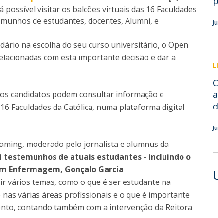
p
Eventos
rá possível visitar os balcões virtuais das 16 Faculdades
Projetos desenvolvidos
C
stemunhos de estudantes, docentes, Alumni, e
J
dário na escolha do seu curso universitário, o Open
elacionadas com esta importante decisão e dar a
L
C
a
 os candidatos podem consultar informação e
d
6 Faculdades da Católica, numa plataforma digital
Ju
reaming, moderado pelo jornalista e alumnus da
ui testemunhos de atuais estudantes - incluindo o
 em Enfermagem, Gonçalo Garcia
ir vários temas, como o que é ser estudante na
 nas várias áreas profissionais e o que é importante
nto, contando também com a intervenção da Reitora