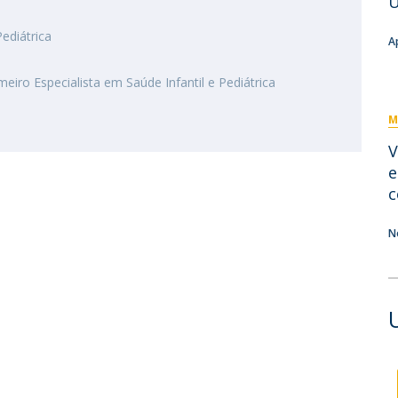
U
Eventos
Projetos desenvolvidos
C
ediátrica
A
eiro Especialista em Saúde Infantil e Pediátrica
M
V
e
c
N