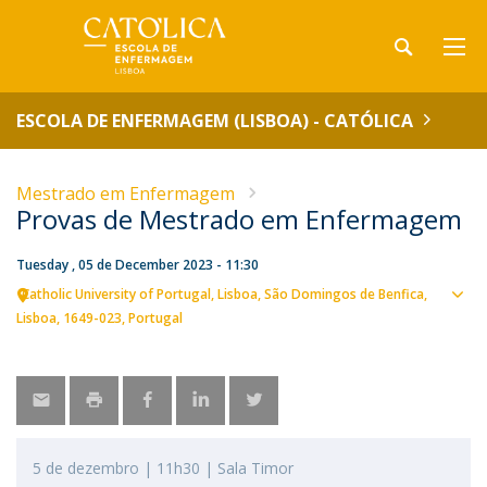
ESCOLA DE ENFERMAGEM (LISBOA) - CATÓLICA
Mestrado em Enfermagem
Provas de Mestrado em Enfermagem
Tuesday , 05 de December 2023 - 11:30
Catholic University of Portugal
Lisboa
São Domingos de Benfica,
Sho
Lisboa
1649-023
Portugal
map
5 de dezembro | 11h30 | Sala Timor