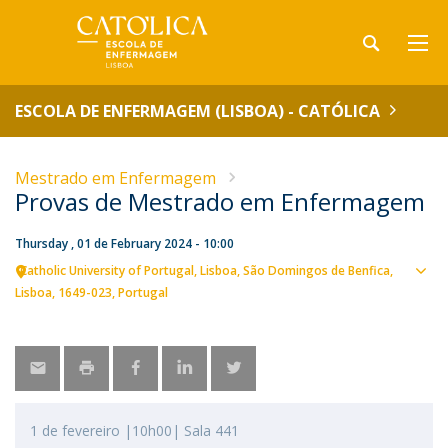
ESCOLA DE ENFERMAGEM (LISBOA) - CATÓLICA
Mestrado em Enfermagem
Provas de Mestrado em Enfermagem
Thursday , 01 de February 2024 - 10:00
Catholic University of Portugal
Lisboa
São Domingos de Benfica,
Sho
Lisboa
1649-023
Portugal
map
1 de fevereiro |10h00| Sala 441