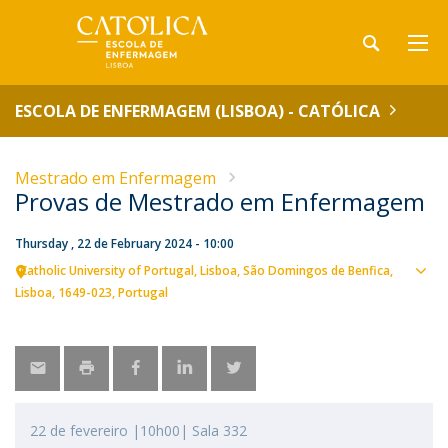
ESCOLA DE ENFERMAGEM (LISBOA) - CATÓLICA
Mestrado em Enfermagem
Provas de Mestrado em Enfermagem
Thursday , 22 de February 2024 - 10:00
Catholic University of Portugal
Lisboa
São Domingos de Benfica,
Sho
Lisboa
1649-023
Portugal
map
22 de fevereiro |10h00| Sala 332