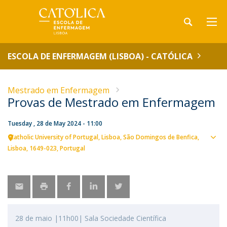
ESCOLA DE ENFERMAGEM (LISBOA) - CATÓLICA
Mestrado em Enfermagem
Provas de Mestrado em Enfermagem
Tuesday , 28 de May 2024 - 11:00
Catholic University of Portugal
Lisboa
São Domingos de Benfica,
Sho
Lisboa
1649-023
Portugal
map
28 de maio |11h00| Sala Sociedade Científica