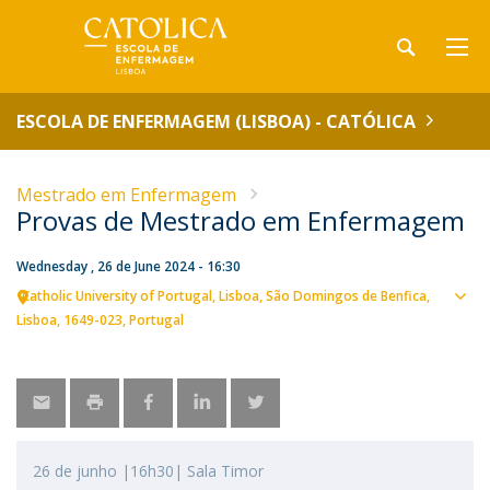
ESCOLA DE ENFERMAGEM (LISBOA) - CATÓLICA
Mestrado em Enfermagem
Provas de Mestrado em Enfermagem
Wednesday , 26 de June 2024 - 16:30
Catholic University of Portugal
Lisboa
São Domingos de Benfica,
Sho
Lisboa
1649-023
Portugal
map
26 de junho |16h30| Sala Timor