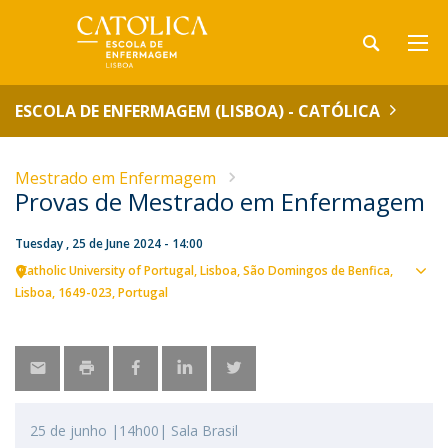
ESCOLA DE ENFERMAGEM (LISBOA) - CATÓLICA
Mestrado em Enfermagem
Provas de Mestrado em Enfermagem
Tuesday , 25 de June 2024 - 14:00
Catholic University of Portugal
Lisboa
São Domingos de Benfica,
Sho
Lisboa
1649-023
Portugal
map
25 de junho |14h00| Sala Brasil