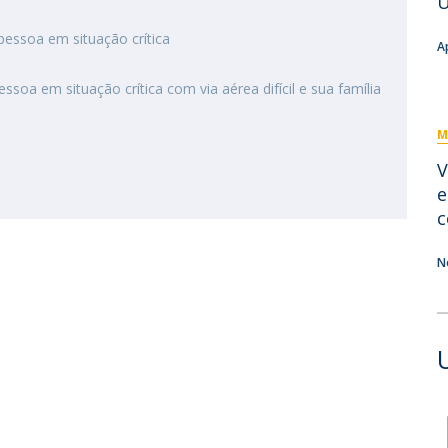
U
Eventos
Projetos desenvolvidos
C
essoa em situação crítica
A
soa em situação crítica com via aérea difícil e sua família
M
V
e
c
N