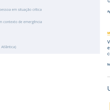
U
Eventos
Projetos desenvolvidos
C
essoa em situação crítica
A
em contexto de emergência
M
V
 Atlântica)
e
c
N