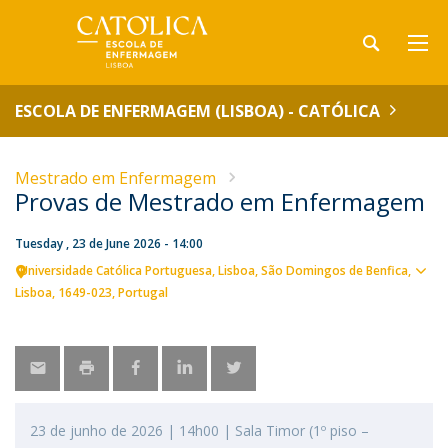
ESCOLA DE ENFERMAGEM (LISBOA) - CATÓLICA
Mestrado em Enfermagem
Provas de Mestrado em Enfermagem
Tuesday , 23 de June 2026 - 14:00
Universidade Católica Portuguesa
Lisboa
São Domingos de Benfica,
Sho
Lisboa
1649-023
Portugal
map
23 de junho de 2026 | 14h00 | Sala Timor (1º piso –