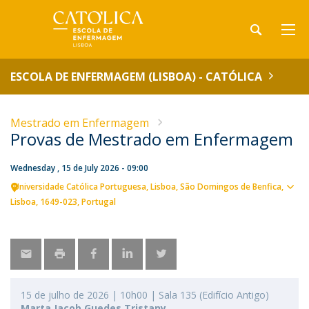
ESCOLA DE ENFERMAGEM (LISBOA) - CATÓLICA
Mestrado em Enfermagem
Provas de Mestrado em Enfermagem
Wednesday , 15 de July 2026 - 09:00
Universidade Católica Portuguesa
Lisboa
São Domingos de Benfica,
Sho
Lisboa
1649-023
Portugal
map
15 de julho de 2026 | 10h00 | Sala 135 (Edifício Antigo)
Marta Jacob Guedes Tristany