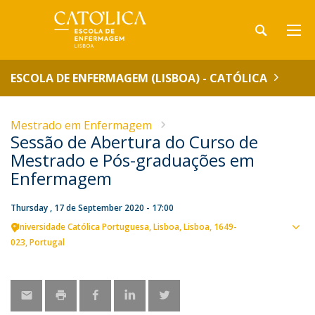
ESCOLA DE ENFERMAGEM (LISBOA) - CATÓLICA
Mestrado em Enfermagem
Sessão de Abertura do Curso de
Mestrado e Pós-graduações em
Enfermagem
Thursday , 17 de September 2020 - 17:00
Universidade Católica Portuguesa
Lisboa
Lisboa
1649-
Sho
023
Portugal
map