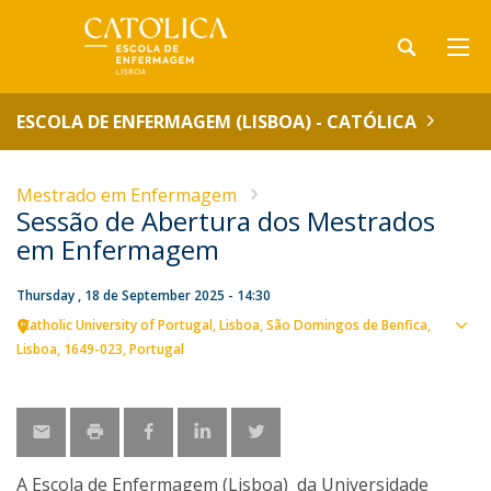
ESCOLA DE ENFERMAGEM (LISBOA) - CATÓLICA
Mestrado em Enfermagem
Sessão de Abertura dos Mestrados
em Enfermagem
Thursday , 18 de September 2025 - 14:30
Catholic University of Portugal
Lisboa
São Domingos de Benfica,
Sho
Lisboa
1649-023
Portugal
map
A Escola de Enfermagem (Lisboa) da Universidade