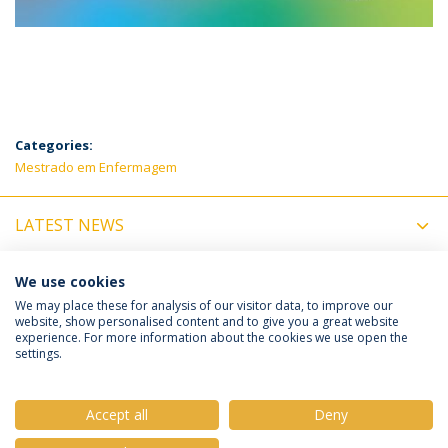
Categories:
Mestrado em Enfermagem
LATEST NEWS
UPCOMING EVENTS
We use cookies
We may place these for analysis of our visitor data, to improve our
website, show personalised content and to give you a great website
experience. For more information about the cookies we use open the
Política de Privacidade
Termos e Condições
settings.
Direitos do Titular dos Dados
Accept all
Deny