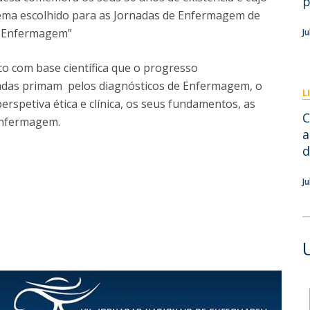
p
Eventos
ema escolhido para as Jornadas de Enfermagem de
Projetos desenvolvidos
C
e Enfermagem”
J
o com base científica que o progresso
nadas primam pelos diagnósticos de Enfermagem, o
L
spetiva ética e clínica, os seus fundamentos, as
C
Enfermagem.
a
d
Ju