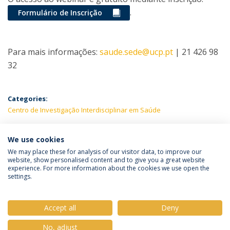
.
Formulário de Inscrição
Para mais informações:
saude.sede@ucp.pt
| 21 426 98
32
Categories:
Centro de Investigação Interdisciplinar em Saúde
LATEST NEWS
We use cookies
We may place these for analysis of our visitor data, to improve our
website, show personalised content and to give you a great website
experience. For more information about the cookies we use open the
Política de Privacidade
Termos e Condições
settings.
Direitos do Titular dos Dados
Accept all
Deny
No, adjust