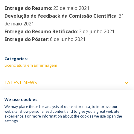
Entrega do Resumo
: 23 de maio 2021
Devolução de feedback da Comissão Científica
: 31
de maio 2021
Entrega do Resumo Retificado
: 3 de junho 2021
Entrega do Póster
: 6 de junho 2021
Categories:
Licenciatura em Enfermagem
LATEST NEWS
UPCOMING EVENTS
We use cookies
We may place these for analysis of our visitor data, to improve our
website, show personalised content and to give you a great website
experience. For more information about the cookies we use open the
Política de Privacidade
Termos e Condições
settings.
Direitos do Titular dos Dados