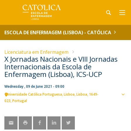
ESCOLA DE ENFERMAGEM (LISBOA) - CATÓLICA
Licenciatura em Enfermagem
X Jornadas Nacionais e VIII Jornadas
Internacionais da Escola de
Enfermagem (Lisboa), ICS-UCP
Wednesday , 09 de June 2021 - 09:00
Universidade Católica Portuguesa
Lisboa
Lisboa
1649-
Sho
023
Portugal
map