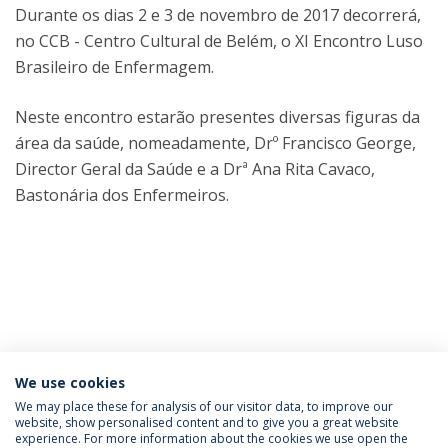
Durante os dias 2 e 3 de novembro de 2017 decorrerá,
no CCB - Centro Cultural de Belém, o XI Encontro Luso
Brasileiro de Enfermagem.
Neste encontro estarão presentes diversas figuras da
área da saúde, nomeadamente, Drº Francisco George,
Director Geral da Saúde e a Drª Ana Rita Cavaco,
Bastonária dos Enfermeiros.
Categories:
Escola de Enfermagem de Lisboa
We use cookies
Eventos EE
We may place these for analysis of our visitor data, to improve our
website, show personalised content and to give you a great website
experience. For more information about the cookies we use open the
Política de Privacidade
Termos e Condições