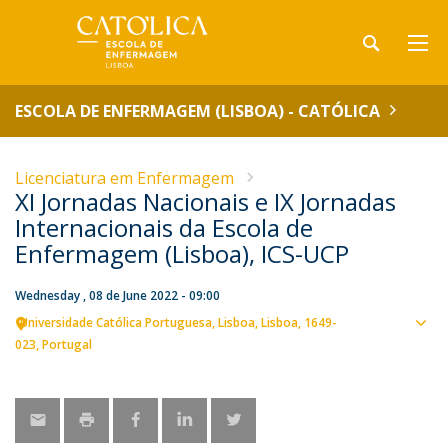
ESCOLA DE ENFERMAGEM (LISBOA) - CATÓLICA
Licenciatura em Enfermagem
XI Jornadas Nacionais e IX Jornadas
Internacionais da Escola de
Enfermagem (Lisboa), ICS-UCP
Wednesday , 08 de June 2022 - 09:00
Universidade Católica Portuguesa
Lisboa
Lisboa
1649-
Sho
023
Portugal
map