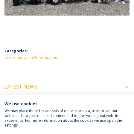
Categories:
Licenciatura em Enfermagem
LATEST NEWS
UPCOMING EVENTS
We use cookies
We may place these for analysis of our visitor data, to improve our
website, show personalised content and to give you a great website
experience. For more information about the cookies we use open the
Política de Privacidade
Termos e Condições
settings.
Direitos do Titular dos Dados