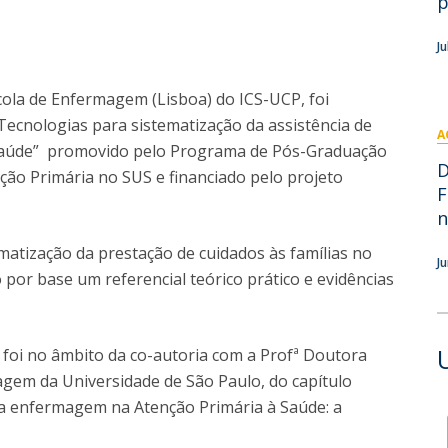
p
Eventos
Projetos desenvolvidos
C
J
cola de Enfermagem (Lisboa) do ICS-UCP, foi
ecnologias para sistematização da assistência de
A
 saúde” promovido pelo Programa de Pós-Graduação
D
ão Primária no SUS e financiado pelo projeto
F
n
ematização da prestação de cuidados às famílias no
J
por base um referencial teórico prático e evidências
 foi no âmbito da co-autoria com a Profª Doutora
magem da Universidade de São Paulo, do capítulo
 da enfermagem na Atenção Primária à Saúde: a