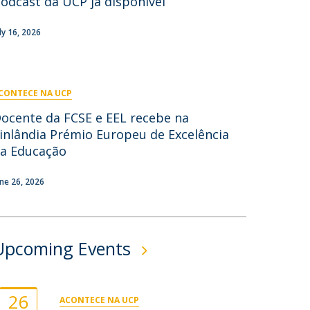
odcast da UCP já disponível
ontactos
uly 16, 2026
CONTECE NA UCP
ocente da FCSE e EEL recebe na
inlândia Prémio Europeu de Excelência
a Educação
une 26, 2026
Upcoming Events
26
ACONTECE NA UCP