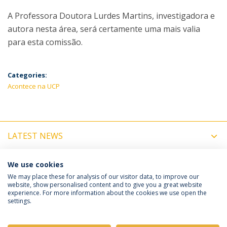
A Professora Doutora Lurdes Martins, investigadora e
autora nesta área, será certamente uma mais valia
para esta comissão.
Categories:
Acontece na UCP
LATEST NEWS
UPCOMING EVENTS
We use cookies
We may place these for analysis of our visitor data, to improve our
website, show personalised content and to give you a great website
experience. For more information about the cookies we use open the
Política de Privacidade
Termos e Condições
settings.
Direitos do Titular dos Dados