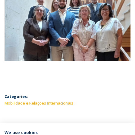
Categories:
Mobilidade e Relações Internacionais
LATEST NEWS
We use cookies