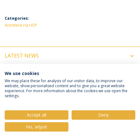
Categories:
Acontece na UCP
LATEST NEWS
UPCOMING EVENTS
We use cookies
We may place these for analysis of our visitor data, to improve our
website, show personalised content and to give you a great website
experience. For more information about the cookies we use open the
Política de Privacidade
Termos e Condições
settings.
Direitos do Titular dos Dados
Accept all
Deny
No, adjust
© 2026 Universidade Católica Portuguesa