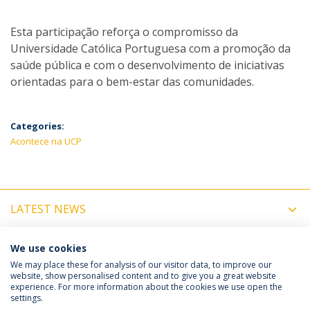
Esta participação reforça o compromisso da
Universidade Católica Portuguesa com a promoção da
saúde pública e com o desenvolvimento de iniciativas
orientadas para o bem-estar das comunidades.
Categories:
Acontece na UCP
LATEST NEWS
UPCOMING EVENTS
We use cookies
We may place these for analysis of our visitor data, to improve our
website, show personalised content and to give you a great website
experience. For more information about the cookies we use open the
Política de Privacidade
Termos e Condições
settings.
Direitos do Titular dos Dados