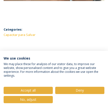
Categories:
Capacitar para Salvar
LATEST NEWS
We use cookies
We may place these for analysis of our visitor data, to improve our
website, show personalised content and to give you a great website
experience. For more information about the cookies we use open the
Política de Privacidade
Termos e Condições
settings.
Direitos do Titular dos Dados
Accept all
Deny
No, adjust
© 2026 Universidade Católica Portuguesa