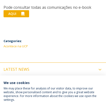
Pode consultar todas as comunicações no e-book
AQUI
Categories:
Acontece na UCP
LATEST NEWS
UPCOMING EVENTS
We use cookies
We may place these for analysis of our visitor data, to improve our
website, show personalised content and to give you a great website
experience. For more information about the cookies we use open the
Política de Privacidade
Termos e Condições
settings.
Direitos do Titular dos Dados