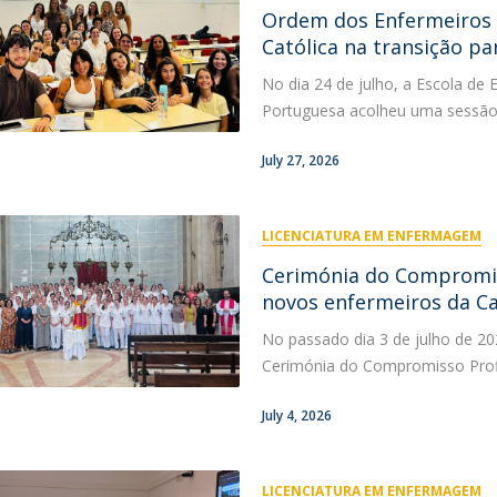
Eventos
Ordem dos Enfermeiros 
Projetos desenvolvidos
C
Católica na transição pa
No dia 24 de julho, a Escola de
Portuguesa acolheu uma sessão de
July 27, 2026
LICENCIATURA EM ENFERMAGEM
Cerimónia do Compromiss
novos enfermeiros da Ca
No passado dia 3 de julho de 202
Cerimónia do Compromisso Profiss
July 4, 2026
LICENCIATURA EM ENFERMAGEM