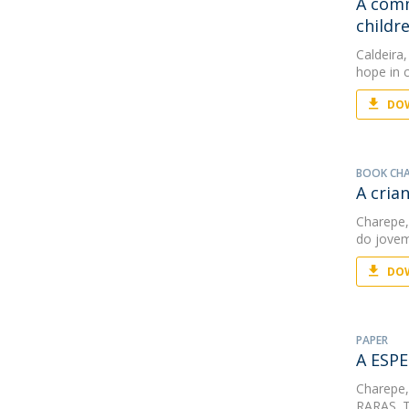
A comm
childre
Caldeira,
hope in c
DOW
BOOK CH
A cria
Charepe,
do jove
DOW
PAPER
A ESP
Charepe,
RARAS. 