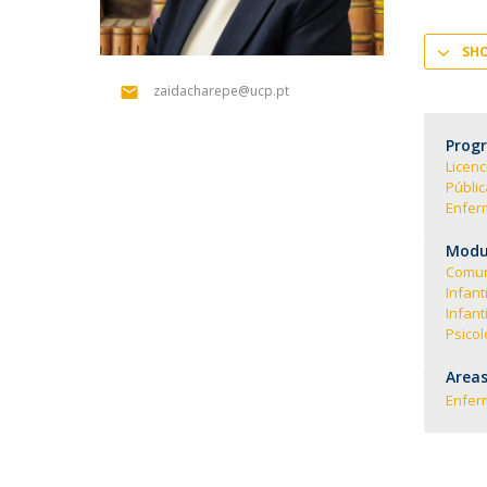
SH
zaidacharepe@ucp.pt
Prog
Licen
Públi
Enferm
Modul
Comun
Infanti
Infant
Psico
Areas
Enfe