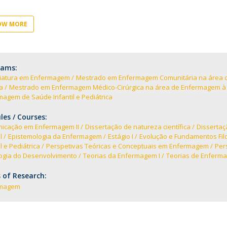
Eventos
Projetos desenvolvidos
C
OW MORE
rams:
ciatura em Enfermagem
Mestrado em Enfermagem Comunitária na área 
ca
Mestrado em Enfermagem Médico-Cirúrgica na área de Enfermagem à P
agem de Saúde Infantil e Pediátrica
es / Courses:
icação em Enfermagem II
Dissertação de natureza científica
Dissertaç
l
Epistemologia da Enfermagem
Estágio I
Evolução e Fundamentos Fi
il e Pediátrica
Perspetivas Teóricas e Conceptuais em Enfermagem
Per
logia do Desenvolvimento
Teorias da Enfermagem I
Teorias de Enferm
 of Research:
rmagem