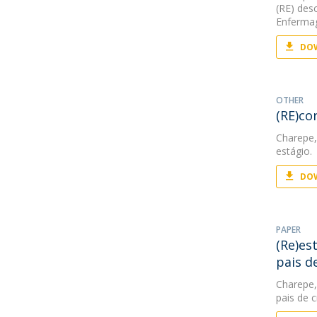
(RE) des
Enferm
DOW
OTHER
(RE)co
Charepe,
estágio.
DOW
PAPER
(Re)es
pais d
Charepe,
pais de c