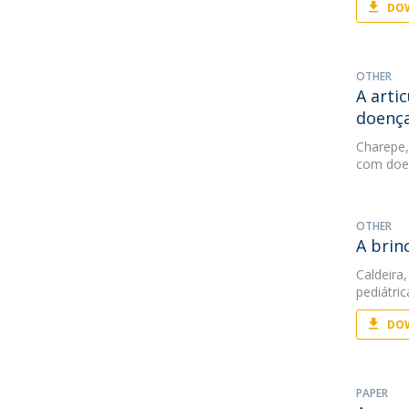
DOW
OTHER
A arti
doença
Charepe,
com doen
OTHER
A brin
Caldeira,
pediátri
DOW
PAPER