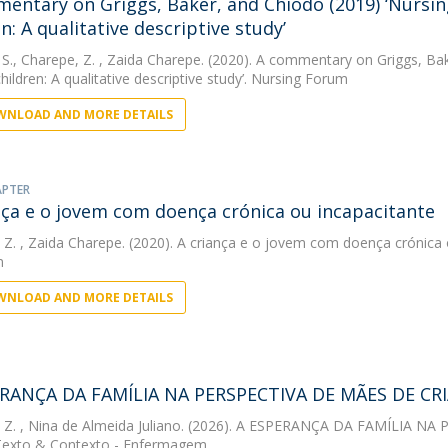
entary on Griggs, Baker, and Chiodo (2019) ‘Nursin
n: A qualitative descriptive study’
 S.
,
Charepe, Z.
, Zaida Charepe. (2020). A commentary on Griggs, Bak
hildren: A qualitative descriptive study’. Nursing Forum
NLOAD AND MORE DETAILS
APTER
nça e o jovem com doença crónica ou incapacitante
 Z.
, Zaida Charepe. (2020). A criança e o jovem com doença crónica
m
NLOAD AND MORE DETAILS
ERANÇA DA FAMÍLIA NA PERSPECTIVA DE MÃES DE C
 Z.
, Nina de Almeida Juliano. (2026). A ESPERANÇA DA FAMÍLIA
Texto & Contexto - Enfermagem