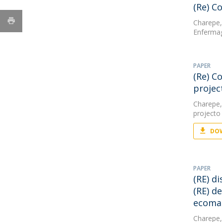
(Re) C
Charepe,
Enfermag
PAPER
(Re) C
projec
Charepe,
projecto
DOW
PAPER
(RE) d
(RE) d
ecoma
Charepe,