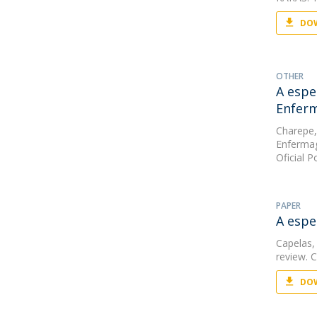
DOW
OTHER
A espe
Enferm
Charepe,
Enfermag
Oficial 
PAPER
A espe
Capelas,
review. 
DOW