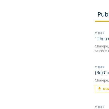
Publ
OTHER
"The c
Charepe,
Science
OTHER
(Re) C
Charepe,
DOW
OTHER