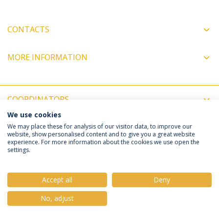
CONTACTS
MORE INFORMATION
COORDINATORS
We use cookies
We may place these for analysis of our visitor data, to improve our
Política de Privacidade
Termos e Condições
website, show personalised content and to give you a great website
Direitos do Titular dos Dados
experience. For more information about the cookies we use open the
settings.
Accept all
Deny
© 2026 Universidade Católica Portuguesa
No, adjust