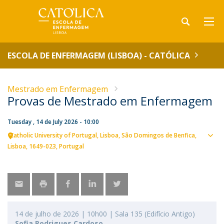
ESCOLA DE ENFERMAGEM (LISBOA) - CATÓLICA
Mestrado em Enfermagem
Provas de Mestrado em Enfermagem
Tuesday , 14 de July 2026 - 10:00
Catholic University of Portugal
Lisboa
São Domingos de Benfica,
Sho
Lisboa
1649-023
Portugal
map
14 de julho de 2026 | 10h00 | Sala 135 (Edifício Antigo)
Sofia Rodrigues Cardoso