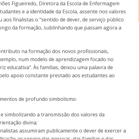
imões Figueiredo, Diretora da Escola de Enfermagem
tudantes e a identidade da Escola, assente nos valores
aos finalistas o "sentido de dever, de serviço público
 longo da formação, sublinhando que passam agora a
ontributo na formação dos novos profissionais,
exemplo, num modelo de aprendizagem focado no
iz educativa". Às famílias, deixou uma palavra de
 pelo apoio constante prestado aos estudantes ao
mentos de profundo simbolismo:
 e simbolizando a transmissão dos valores da
ientação divina;
inalistas assumiram publicamente o dever de exercer a
dicação ao serviço das pessoas, das famílias e das