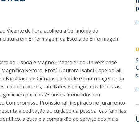
n
Eventos
p
Projetos desenvolvidos
C
J
São Vicente de Fora acolheu a Cerimónia do
icenciatura em Enfermagem da Escola de Enfermagem
L
S
riarca de Lisboa e Magno Chanceler da Universidade
C
Magnífica Reitora, Prof.ª Doutora Isabel Capeloa Gil,
s
da Faculdade de Ciências da Saúde e Enfermagem e da
, colaboradores, familiares e amigos dos finalistas.
Ju
gnificado para os 73 novos licenciados em
u Compromisso Profissional, inspirado no juramento
esenta a dedicação ao cuidado da pessoa, das famílias
entífico, a ética e a compaixão ao serviço dos mais