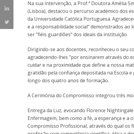
Na sua intervenção, a Prof.ª Doutora Amélia S
(Lisboa), destacou o percurso académico dos es
da Universidade Católica Portuguesa. Agradeceu 
e a responsabilidade social" demonstrados ao
ser "fiéis guardiões" dos ideais da instituição.
Dirigindo-se aos docentes, reconheceu o seu c
agradecendo-lhes "por ensinarem através do 
cuidar e na proximidade que define a nossa matr
gratidão pela confiança depositada na Escola e
longo dos quatro anos de formação.
A Cerimónia do Compromisso integrou três mo
Entrega da Luz, evocando Florence Nightingale
Enfermagem, bem como a fé, a esperança e a or
Compromisso Profissional, através do qual os f
profissão com competência científica, ética e de