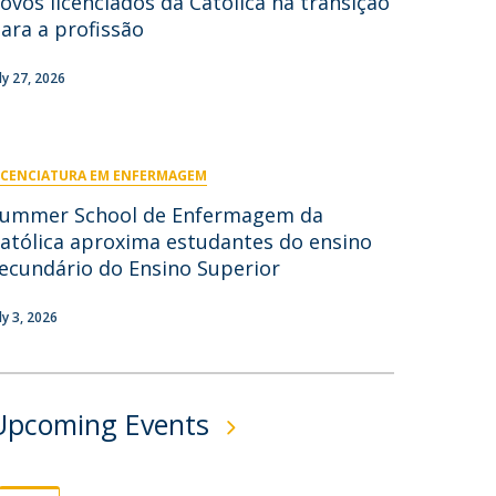
ovos licenciados da Católica na transição
ara a profissão
ontactos
uly 27, 2026
ICENCIATURA EM ENFERMAGEM
ummer School de Enfermagem da
atólica aproxima estudantes do ensino
ecundário do Ensino Superior
ly 3, 2026
Upcoming Events