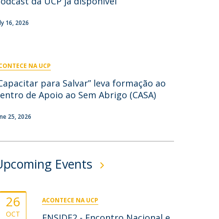
odcast da UCP já disponível
ontactos
uly 16, 2026
CONTECE NA UCP
Capacitar para Salvar” leva formação ao
entro de Apoio ao Sem Abrigo (CASA)
une 25, 2026
Upcoming Events
26
ACONTECE NA UCP
OCT
ENSIDE2 - Encontro Nacional e