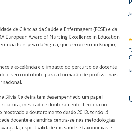
p
Eventos
Projetos desenvolvidos
C
J
culdade de Ciências da Saúde e Enfermagem (FCSE) e da
MA European Award of Nursing Excellence in Education
A
erência Europeia da Sigma, que decorreu em Kuopio,
“
C
nhece a excelência e o impacto do percurso da docente
J
o o seu contributo para a formação de profissionais
rnacional.
ora Sílvia Caldeira tem desempenhado um papel
enciatura, mestrado e doutoramento. Leciona no
 de mestrado e doutoramento desde 2013, tendo já
dade docente e científica centra-se nas metodologias
ançada, espiritualidade em saúde e taxonomias e