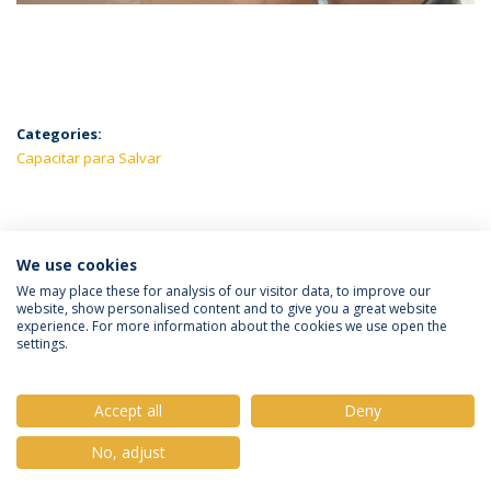
Categories:
Capacitar para Salvar
LATEST NEWS
We use cookies
We may place these for analysis of our visitor data, to improve our
website, show personalised content and to give you a great website
experience. For more information about the cookies we use open the
Política de Privacidade
Termos e Condições
settings.
Direitos do Titular dos Dados
Accept all
Deny
No, adjust
© 2026 Universidade Católica Portuguesa