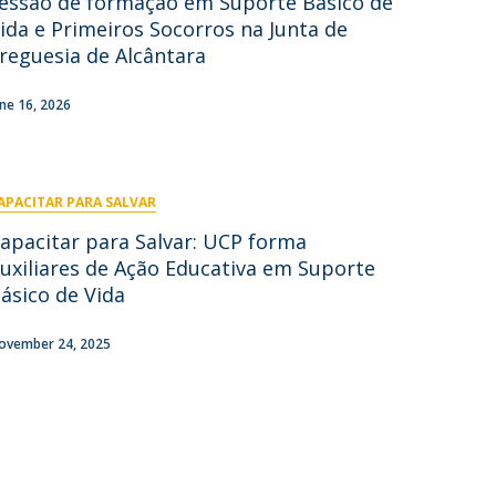
essão de formação em Suporte Básico de
ida e Primeiros Socorros na Junta de
ontactos
reguesia de Alcântara
une 16, 2026
APACITAR PARA SALVAR
apacitar para Salvar: UCP forma
uxiliares de Ação Educativa em Suporte
ásico de Vida
ovember 24, 2025