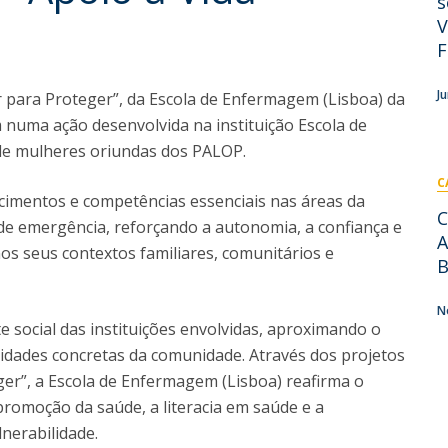
s
Eventos
V
Projetos desenvolvidos
C
F
J
ar para Proteger”, da Escola de Enfermagem (Lisboa) da
 numa ação desenvolvida na instituição Escola de
o de mulheres oriundas dos PALOP.
C
ecimentos e competências essenciais nas áreas da
C
de emergência, reforçando a autonomia, a confiança e
A
nos seus contextos familiares, comunitários e
B
N
 social das instituições envolvidas, aproximando o
sidades concretas da comunidade. Através dos projetos
eger”, a Escola de Enfermagem (Lisboa) reafirma o
romoção da saúde, a literacia em saúde e a
nerabilidade.