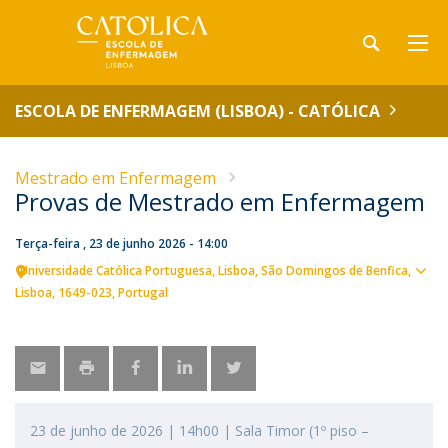
ESCOLA DE ENFERMAGEM (LISBOA) - CATÓLICA
Mestrado em Enfermagem
Provas de Mestrado em Enfermagem
Terça-feira , 23 de junho 2026 - 14:00
Universidade Católica Portuguesa
Lisboa
São Domingos de Benfica,
Ver
Lisboa
1649-023
Portugal
loca
23 de junho de 2026 | 14h00 | Sala Timor (1º piso –